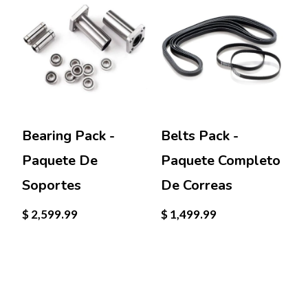
Bearing Pack -
Belts Pack -
B
Paquete De
Paquete Completo
C
Soportes
De Correas
$
$ 2,599.99
$ 1,499.99