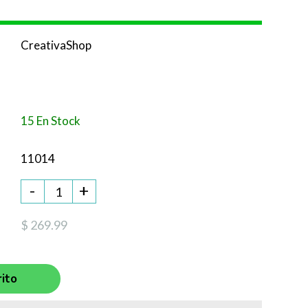
CreativaShop
15 En Stock
11014
-
+
$ 269.99
ito