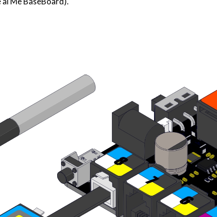
e al Me BaseBoard).