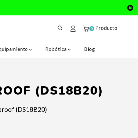
Producto
0
quipamiento
Robótica
Blog
OOF (DS18B20)
roof (DS18B20)