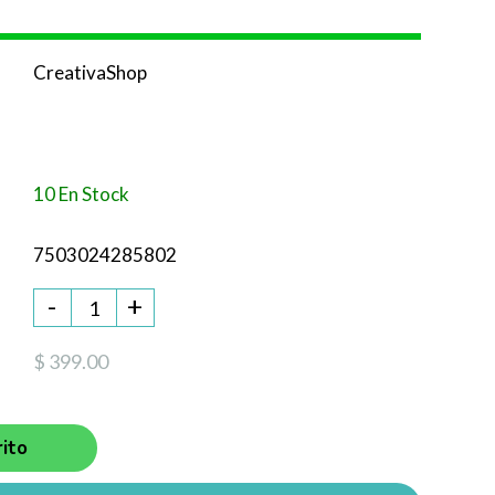
CreativaShop
10 En Stock
7503024285802
-
+
$ 399.00
ito