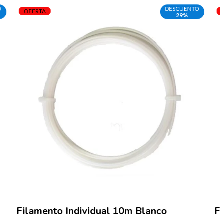
O
DESCUENTO
OFERTA
29%
Filamento Individual 10m Blanco
F