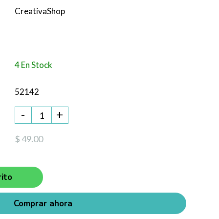
CreativaShop
4 En Stock
52142
-
+
$ 49.00
ito
Comprar ahora