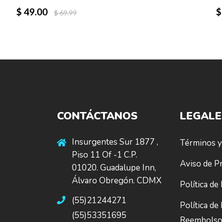
$ 49.00
$
$ 69.99
CONTÁCTANOS
LEGALE
Insurgentes Sur 1877 ,
Términos y
Piso 11 Of -1 C.P.
Aviso de Pr
01020. Guadalupe Inn,
Álvaro Obregón. CDMX
Política de
(55)21244271
Política de
(55)53351695
Reembols