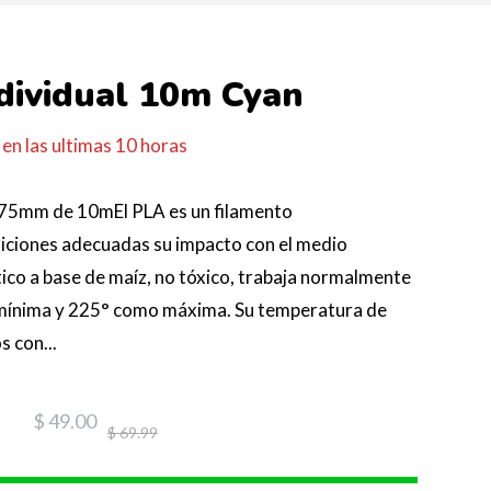
dividual 10m Cyan
en las ultimas
10
horas
1.75mm de 10mEl PLA es un filamento
iciones adecuadas su impacto con el medio
ico a base de maíz, no tóxico, trabaja normalmente
mínima y 225° como máxima. Su temperatura de
 con...
$ 49.00
$ 69.99