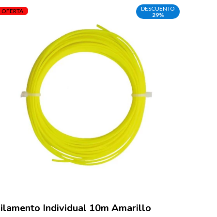
DESCUENTO
OFERTA
OFERT
29%
ilamento Individual 10m Amarillo
Filam