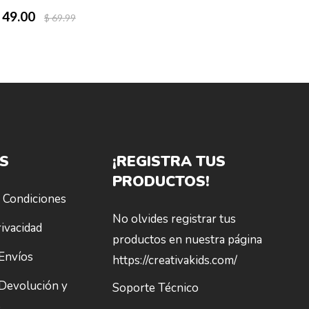
 49.00
$ 49.0
$ 69.99
S
¡REGISTRA TUS
PRODUCTOS!
 Condiciones
No olvides registrar tus
ivacidad
productos en nuestra página
 Envíos
https://creativakids.com/
 Devolución y
Soporte Técnico
o